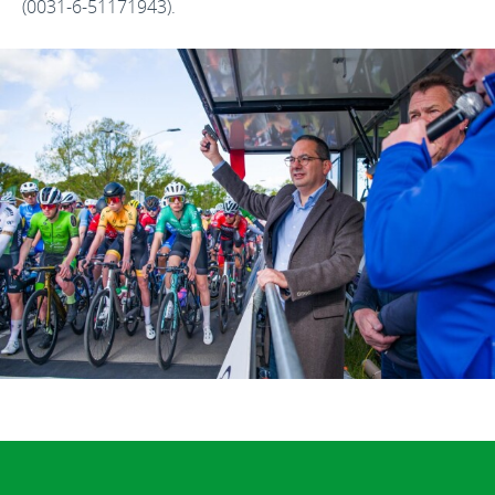
(0031-6-51171943).