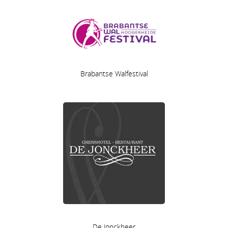
Brabantse Walfestival
De Jonckheer