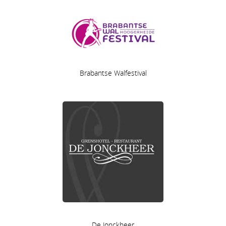
Brabantse Walfestival
De Jonckheer